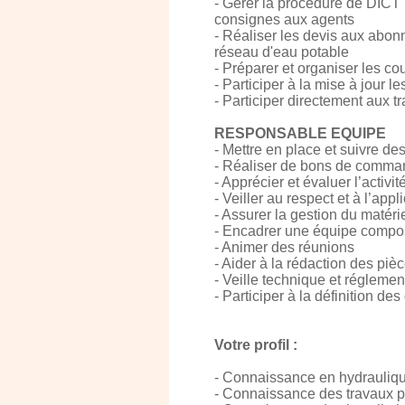
- Gérer la procédure de DICT 
consignes aux agents
- Réaliser les devis aux abon
réseau d'eau potable
- Préparer et organiser les c
- Participer à la mise à jour 
- Participer directement aux 
RESPONSABLE EQUIPE
- Mettre en place et suivre de
- Réaliser de bons de command
- Apprécier et évaluer l’activi
- Veiller au respect et à l’app
- Assurer la gestion du matérie
- Encadrer une équipe comp
- Animer des réunions
- Aider à la rédaction des pi
- Veille technique et réglemen
- Participer à la définition de
Votre profil :
- Connaissance en hydrauliqu
- Connaissance des travaux p