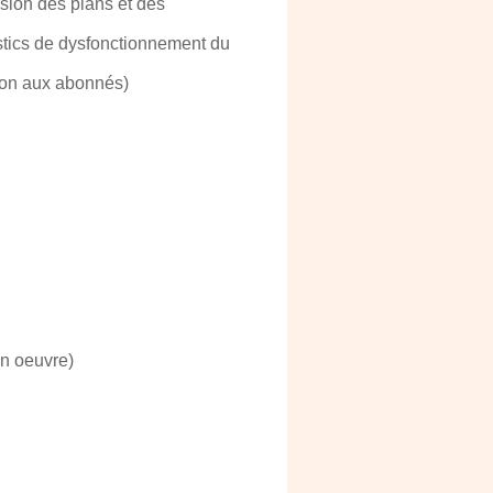
usion des plans et des
stics de dysfonctionnement du
tion aux abonnés)
 en oeuvre)