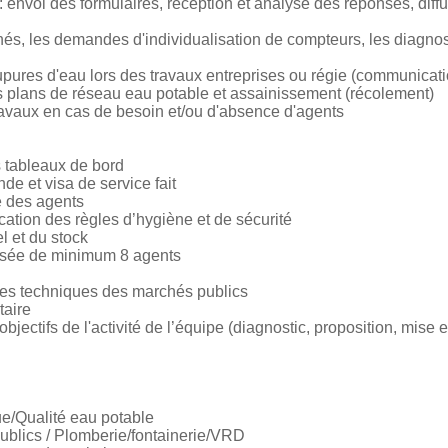
: envoi des formulaires, réception et analyse des réponses, diff
nés, les demandes d'individualisation de compteurs, les diagno
oupures d'eau lors des travaux entreprises ou régie (communica
les plans de réseau eau potable et assainissement (récolement)
travaux en cas de besoin et/ou d'absence d'agents
s tableaux de bord
e et visa de service fait
té des agents
lication des règles d’hygiène et de sécurité
l et du stock
osée de minimum 8 agents
èces techniques des marchés publics
taire
s objectifs de l'activité de l’équipe (diagnostic, proposition, mise
e/Qualité eau potable
ublics / Plomberie/fontainerie/VRD