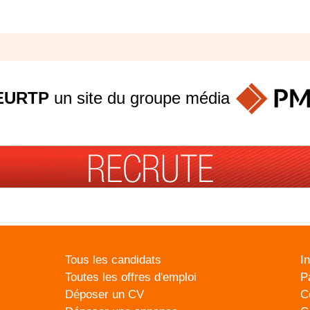
EURTP
un site du groupe
média
Tous les candidats
I
Toutes les offres d'emploi
P
Déposer un CV
C