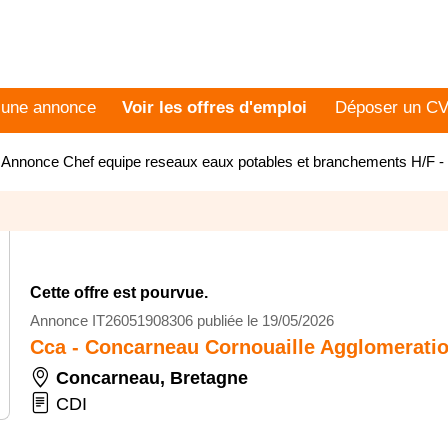
 une annonce
Voir les offres d'emploi
Déposer un C
>
Annonce Chef equipe reseaux eaux potables et branchements H/F 
Cette offre est pourvue.
Annonce IT26051908306 publiée le 19/05/2026
Cca - Concarneau Cornouaille Agglomerati
Concarneau
,
Bretagne
CDI