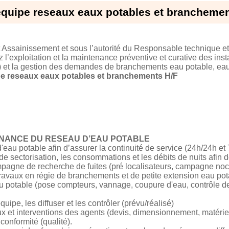
equipe reseaux eaux potables et branchemen
t Assainissement et sous l’autorité du Responsable technique et 
l’exploitation et la maintenance préventive et curative des insta
) et la gestion des demandes de branchements eau potable, e
e reseaux eaux potables et branchements H/F
ENANCE DU RESEAU D’EAU POTABLE
d'eau potable afin d’assurer la continuité de service (24h/24h et 7
 de sectorisation, les consommations et les débits de nuits afin d
pagne de recherche de fuites (pré localisateurs, campagne noc
 travaux en régie de branchements et de petite extension eau pot
au potable (pose compteurs, vannage, coupure d'eau, contrôle d
quipe, les diffuser et les contrôler (prévu/réalisé)
ux et interventions des agents (devis, dimensionnement, matériel
a conformité (qualité).