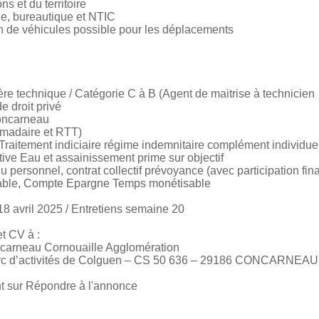
s et du territoire
que, bureautique et NTIC
on de véhicules possible pour les déplacements
ière technique / Catégorie C à B (Agent de maitrise à technicien
e droit privé
Concarneau
madaire et RTT)
 Traitement indiciaire régime indemnitaire complément individu
tive Eau et assainissement prime sur objectif
personnel, contrat collectif prévoyance (avec participation fina
durable, Compte Epargne Temps monétisable
18 avril 2025 / Entretiens semaine 20
et CV à :
ncarneau Cornouaille Agglomération
 Parc d’activités de Colguen – CS 50 636 – 29186 CONCARNE
ant sur Répondre à l'annonce