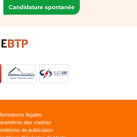
Candidature spontanée
nformations légales
aramètres des cookies
onditions de publication