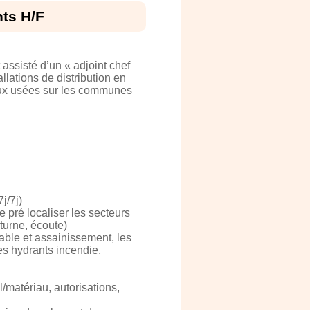
ts H/F
assisté d’un « adjoint chef
llations de distribution en
aux usées sur les communes
j/7j)
e pré localiser les secteurs
turne, écoute)
able et assainissement, les
es hydrants incendie,
/matériau, autorisations,