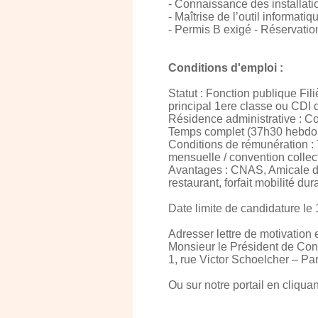
- Connaissance des installation
- Maîtrise de l’outil informati
- Permis B exigé - Réservati
Conditions d'emploi :
Statut : Fonction publique Fil
principal 1ere classe ou CDI d
Résidence administrative : 
Temps complet (37h30 hebdo
Conditions de rémunération :
mensuelle / convention collec
Avantages : CNAS, Amicale du 
restaurant, forfait mobilité 
Date limite de candidature le 
Adresser lettre de motivation 
Monsieur le Président de Co
1, rue Victor Schoelcher –
Ou sur notre portail en cliqu