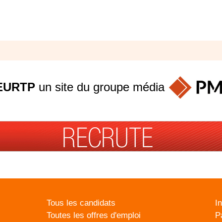
EURTP
un site du groupe
média
Tous les candidats
I
Toutes les offres d'emploi
P