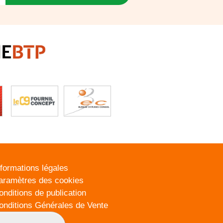
nformations légales
aramètres des cookies
onditions de publication
onditions Générales de Vente
lan du site