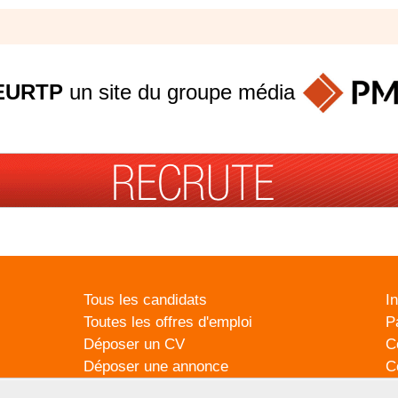
EURTP
un site du groupe
média
Tous les candidats
I
Toutes les offres d'emploi
P
Déposer un CV
C
Déposer une annonce
C
Témoignages utilisateurs
P