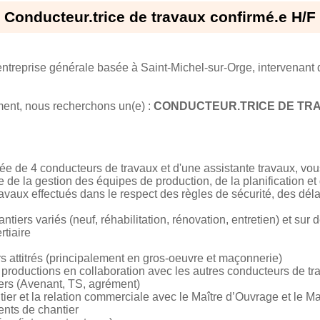
Conducteur.trice de travaux confirmé.e H/F
entreprise générale basée à Saint-Michel-sur-Orge, intervenant d
ent, nous recherchons un(e) :
CONDUCTEUR.TRICE DE TRAV
 de 4 conducteurs de travaux et d'une assistante travaux, vou
 de la gestion des équipes de production, de la planification et
avaux effectués dans le respect des règles de sécurité, des déla
tiers variés (neuf, réhabilitation, rénovation, entretien) et sur 
rtiaire
rs attitrés (principalement en gros-oeuvre et maçonnerie)
productions en collaboration avec les autres conducteurs de tr
iers (Avenant, TS, agrément)
ier et la relation commerciale avec le Maître d’Ouvrage et le Ma
nts de chantier