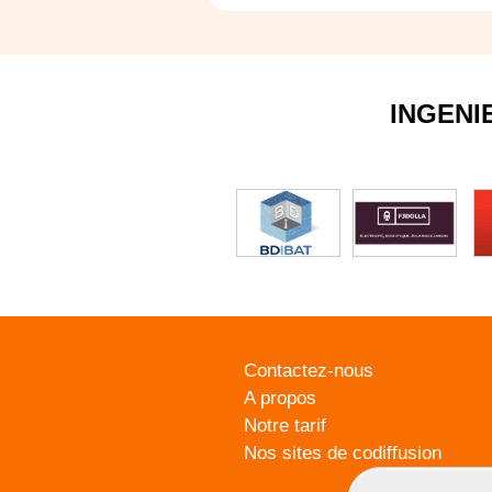
INGENI
Contactez-nous
A propos
Notre tarif
Nos sites de codiffusion