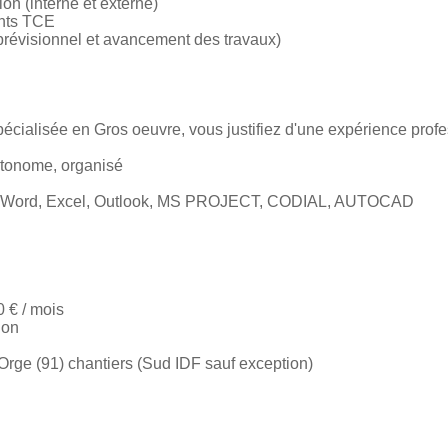
on (interne et externe)
ants TCE
(prévisionnel et avancement des travaux)
écialisée en Gros oeuvre, vous justifiez d'une expérience prof
tonome, organisé
 : Word, Excel, Outlook, MS PROJECT, CODIAL, AUTOCAD
0 € / mois
ion
r Orge (91) chantiers (Sud IDF sauf exception)