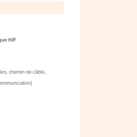
que H/F
les, chemin de câble,
 communication)