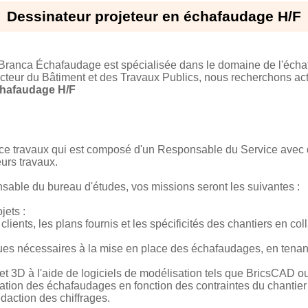
Dessinateur projeteur en échafaudage H/F
, Branca Échafaudage est spécialisée dans le domaine de l'écha
cteur du Bâtiment et des Travaux Publics, nous recherchons act
chafaudage H/F
ce travaux qui est composé d'un Responsable du Service avec qu
urs travaux.
sable du bureau d'études, vos missions seront les suivantes :
jets :
ients, les plans fournis et les spécificités des chantiers en col
ques nécessaires à la mise en place des échafaudages, en tena
t 3D à l'aide de logiciels de modélisation tels que BricsCAD ou
ation des échafaudages en fonction des contraintes du chantier e
daction des chiffrages.