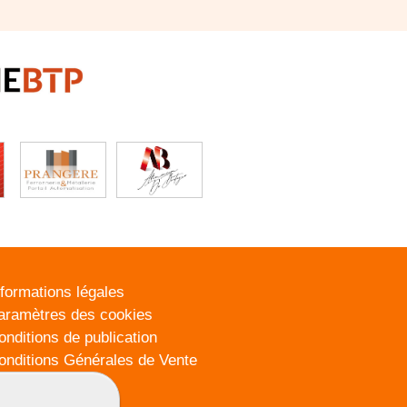
nformations légales
aramètres des cookies
onditions de publication
onditions Générales de Vente
lan du site