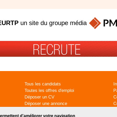
EURTP
un site du groupe
média
Tous les candidats
I
Toutes les offres d'emploi
P
Déposer un CV
C
Déposer une annonce
C
Témoignages utilisateurs
P
ermettent d'améliorer votre navigation