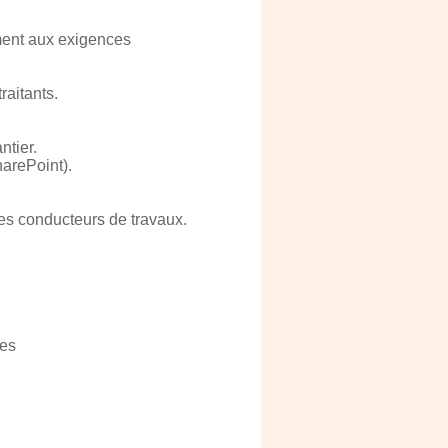
ment aux exigences
raitants.
ntier.
harePoint).
les conducteurs de travaux.
ues