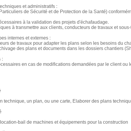
chniques et administratifs :
articuliers de Sécurité et de Protection de la Santé) conformé
nécessaires à la validation des projets d'échafaudage.
ques à transmettre aux clients, conducteurs de travaux et sous-t
es internes et externes :
eurs de travaux pour adapter les plans selon les besoins du cha
archivage des plans et documents dans les dossiers chantiers (S
 :
écessaires en cas de modifications demandées par le client ou 
é
 technique, un plan, ou une carte, Elaborer des plans techniq
é
t location-bail de machines et équipements pour la construction