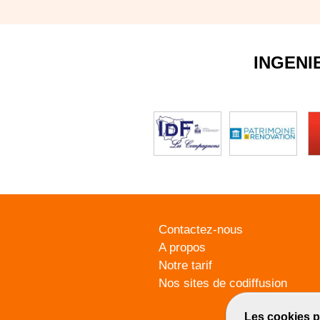
INGENI
Contactez-nous
A propos
Notre tarif
Nos sites de codiffusion
Les cookies p