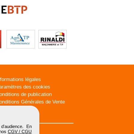
nformations légales
aramètres des cookies
onditions de publication
onditions Générales de Vente
lan du site
d'audience. En
 nos
CGV / CGU