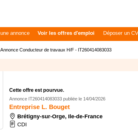
 une annonce
Voir les offres d'emploi
Déposer un C
>
Annonce Conducteur de travaux H/F - IT260414083033
Cette offre est pourvue.
Annonce IT260414083033 publiée le 14/04/2026
Entreprise L. Bouget
Brétigny-sur-Orge
,
Ile-de-France
CDI