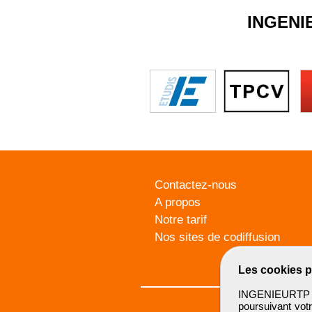
INGENI
Contactez-nous
A propos
Notre tarif
Nos sites de codiffusion
Les cookies p
INGENIEURTP u
poursuivant votr