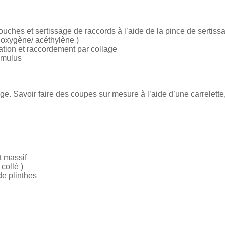
ches et sertissage de raccords à l’aide de la pince de sertissag
 oxygène/ acéthylène )
ation et raccordement par collage
umulus
age. Savoir faire des coupes sur mesure à l’aide d’une carrelett
et massif
collé )
de plinthes