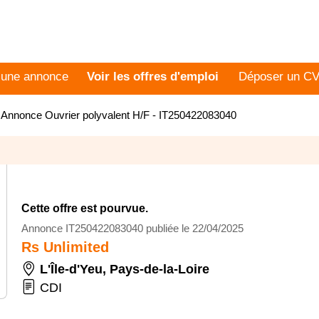
 une annonce
Voir les offres d'emploi
Déposer un C
>
Annonce Ouvrier polyvalent H/F - IT250422083040
Cette offre est pourvue.
Annonce IT250422083040 publiée le 22/04/2025
Rs Unlimited
L'Île-d'Yeu
,
Pays-de-la-Loire
CDI