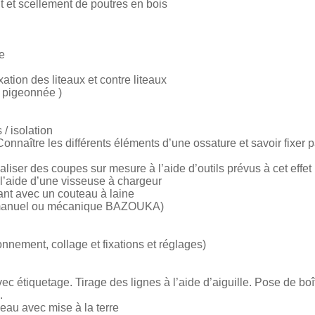
 et scellement de poutres en bois
e
xation des liteaux et contre liteaux
t pigeonnée )
 / isolation
onnaître les différents éléments d’une ossature et savoir fixer p
iser des coupes sur mesure à l’aide d’outils prévus à cet effet ( m
 l’aide d’une visseuse à chargeur
olant avec un couteau à laine
( manuel ou mécanique BAZOUKA)
nnement, collage et fixations et réglages)
ec étiquetage. Tirage des lignes à l’aide d’aiguille. Pose de bo
.
leau avec mise à la terre