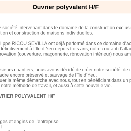
Ouvrier polyvalent H/F
 société intervenant dans le domaine de la construction exclus
tion et construction de maisons individuelles.
ilippe RICOU SEVILLA ont déjà performé dans ce domaine d’act
éfinitivement à l’Ile d’Yeu depuis trois ans, notre courant d’affai
ation (couverture, maçonnerie, rénovation intérieur) nous amè
ieurs chantiers, nous avons décidé de créer notre société, de no
cadre encore préservé et sauvage de l’île d’Yeu.
uer la même démarche avec nous, tout en bénéficiant dans un 
 notre méthode de travail, et aussi à cette nouvelle vie.
VRIER POLYVALENT H/F
ages et engins de l’entreprise
t