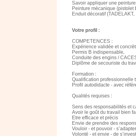
Savoir appliquer une peinture 
Peinture mécanique (pistolet
Enduit décoratif (TADELAKT
Votre profil :
COMPETENCES :
Expérience validée et concrète
Permis B indispensable,
Conduite des engins / CACES 
Diplôme de secouriste du trava
Formation :
Qualification professionnelle
Profil autodidacte - avec réfé
Qualités requises :
Sens des responsabilités et cap
Avoir le goût du travail bien fai
Etre efficace et précis
Envie de prendre des responsa
Vouloir - et pouvoir - s’adapte
Volonté - et envie - de s’inv