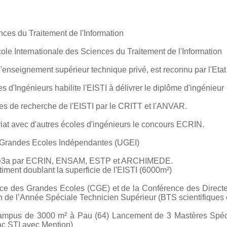
nces du Traitement de l'Information
ole Internationale des Sciences du Traitement de l'Information
'enseignement supérieur technique privé, est reconnu par l'Etat
d'Ingénieurs habilite l'EISTI à délivrer le diplôme d'ingénieur
es de recherche de l'EISTI par le CRITT et l'ANVAR.
iat avec d'autres écoles d'ingénieurs le concours ECRIN.
 Grandes Ecoles Indépendantes (UGEI)
s e3a par ECRIN, ENSAM, ESTP et ARCHIMEDE.
ment doublant la superficie de l'EISTI (6000m²)
e des Grandes Ecoles (CGE) et de la Conférence des Directe
n de l’Année Spéciale Technicien Supérieur (BTS scientifiques 
ampus de 3000 m² à Pau (64) Lancement de 3 Mastères Spéci
ac STI avec Mention)