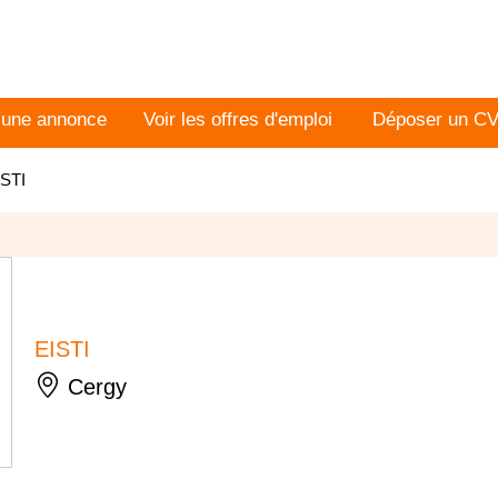
 une annonce
Voir les offres d'emploi
Déposer un C
ISTI
EISTI
Cergy