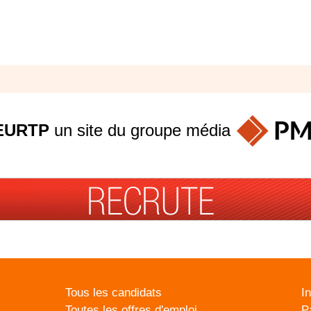
EURTP
un site du groupe
média
Tous les candidats
I
Toutes les offres d'emploi
P