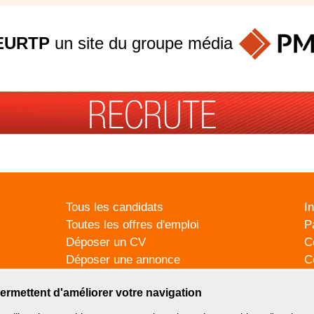
EURTP
un site du groupe
média
Tous les candidats
I
Toutes les offres d'emploi
P
Déposer un CV
C
Déposer une annonce
C
Témoignages utilisateurs
P
ermettent d'améliorer votre navigation