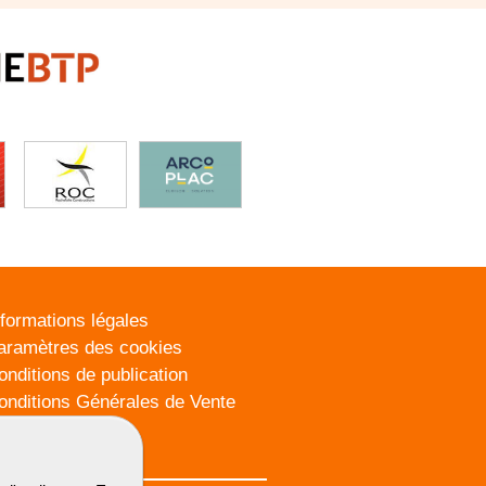
nformations légales
aramètres des cookies
onditions de publication
onditions Générales de Vente
lan du site