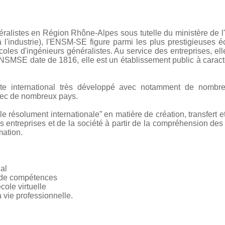
éralistes en Région Rhône-Alpes sous tutelle du ministère de l
t à l'industrie), l'ENSM-SE figure parmi les plus prestigieuses
oles d'ingénieurs généralistes. Au service des entreprises, elle
'ENSMSE date de 1816, elle est un établissement public à caract
te international très développé avec notamment de nombre
 avec de nombreux pays.
le résolument internationale” en matière de création, transfert
 entreprises et de la société à partir de la compréhension des
mation.
al
 de compétences
école virtuelle
a vie professionnelle.