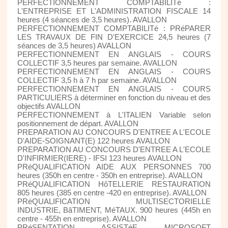
PERFECTIONNEMENT COMPTABILITé :
L'ENTREPRISE ET L'ADMINISTRATION FISCALE 14
heures (4 séances de 3,5 heures). AVALLON
PERFECTIONNEMENT COMPTABILITé : PRéPARER
LES TRAVAUX DE FIN D'EXERCICE 24,5 heures (7
séances de 3,5 heures) AVALLON
PERFECTIONNEMENT EN ANGLAIS - COURS
COLLECTIF 3,5 heures par semaine. AVALLON
PERFECTIONNEMENT EN ANGLAIS - COURS
COLLECTIF 3,5 h à 7 h par semaine. AVALLON
PERFECTIONNEMENT EN ANGLAIS - COURS
PARTICULIERS à déterminer en fonction du niveau et des
objectifs AVALLON
PERFECTIONNEMENT à L'ITALIEN Variable selon
positionnement de départ. AVALLON
PREPARATION AU CONCOURS D'ENTREE A L'ECOLE
D'AIDE-SOIGNANT(E) 122 heures AVALLON
PREPARATION AU CONCOURS D'ENTREE A L'ECOLE
D'INFIRMIER(IERE) - IFSI 123 heures AVALLON
PRéQUALIFICATION AIDE AUX PERSONNES 700
heures (350h en centre - 350h en entreprise). AVALLON
PRéQUALIFICATION HôTELLERIE RESTAURATION
805 heures (385 en centre -420 en entreprise). AVALLON
PRéQUALIFICATION MULTISECTORIELLE
INDUSTRIE, BâTIMENT, MéTAUX. 900 heures (445h en
centre - 455h en entreprise). AVALLON
PRéSENTATION ASSISTéE MICROSOFT