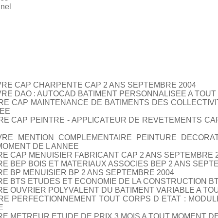
nnel
VRE CAP CHARPENTE CAP 2 ANS SEPTEMBRE 2004
VRE DAO : AUTOCAD BATIMENT PERSONNALISEE A TOUT
E CAP MAINTENANCE DE BATIMENTS DES COLLECTIV
NEE
E CAP PEINTRE - APPLICATEUR DE REVETEMENTS CA
VRE MENTION COMPLEMENTAIRE PEINTURE DECORAT
MOMENT DE L ANNEE
E CAP MENUISIER FABRICANT CAP 2 ANS SEPTEMBRE 
 BEP BOIS ET MATERIAUX ASSOCIES BEP 2 ANS SEPT
E BP MENUISIER BP 2 ANS SEPTEMBRE 2004
E BTS ETUDES ET ECONOMIE DE LA CONSTRUCTION BT
E OUVRIER POLYVALENT DU BATIMENT VARIABLE A TO
E PERFECTIONNEMENT TOUT CORPS D ETAT : MODULES
E
E METREUR ETUDE DE PRIX 3 MOIS A TOUT MOMENT DE