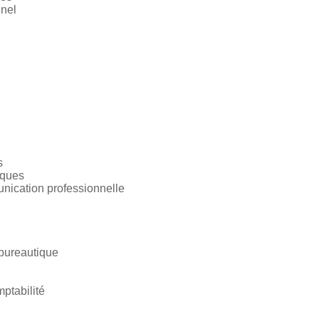
nnel
s
iques
nication professionnelle
 bureautique
ptabilité