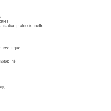
s
iques
nication professionnelle
 bureautique
ptabilité
GES