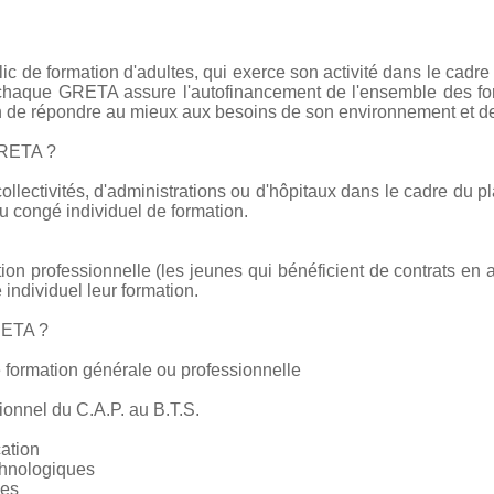
c de formation d'adultes, qui exerce son activité dans le cadre
e chaque GRETA assure l'autofinancement de l'ensemble des form
on de répondre au mieux aux besoins de son environnement et de
GRETA ?
collectivités, d'administrations ou d'hôpitaux dans le cadre du pl
 congé individuel de formation.
tion professionnelle (les jeunes qui bénéficient de contrats en 
 individuel leur formation.
RETA ?
 formation générale ou professionnelle
ionnel du C.A.P. au B.T.S.
cation
chnologiques
ces