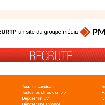
EURTP
un site du groupe
média
Tous les candidats
I
Toutes les offres d'emploi
P
Déposer un CV
C
Déposer une annonce
C