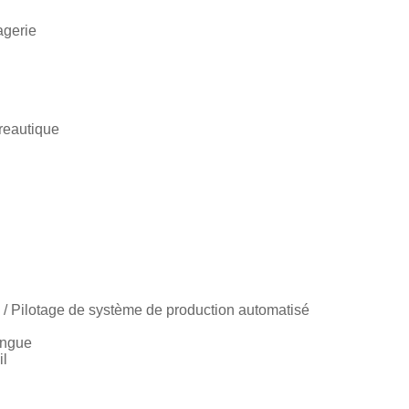
agerie
reautique
 / Pilotage de système de production automatisé
lingue
il