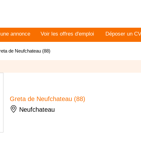
 une annonce
Voir les offres d'emploi
Déposer un C
eta de Neufchateau (88)
Greta de Neufchateau (88)
Neufchateau