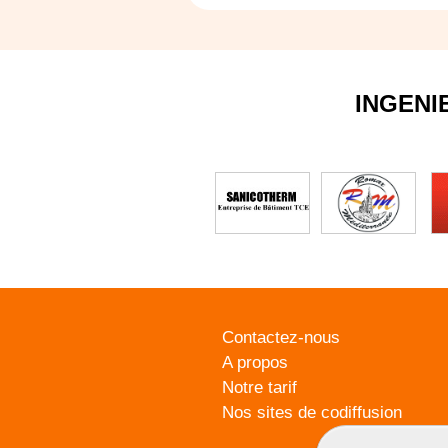
INGENI
Contactez-nous
A propos
Notre tarif
Nos sites de codiffusion