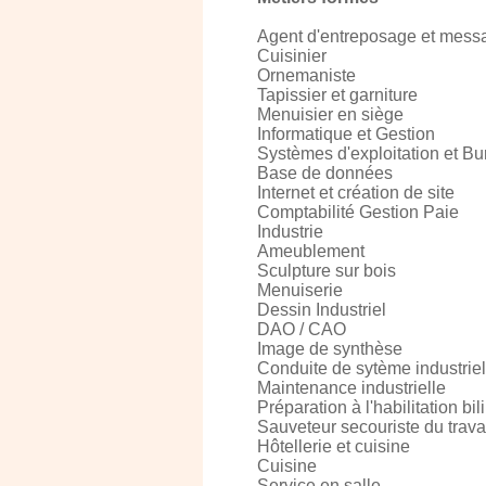
Agent d'entreposage et mess
Cuisinier
Ornemaniste
Tapissier et garniture
Menuisier en siège
Informatique et Gestion
Systèmes d'exploitation et Bu
Base de données
Internet et création de site
Comptabilité Gestion Paie
Industrie
Ameublement
Sculpture sur bois
Menuiserie
Dessin Industriel
DAO / CAO
Image de synthèse
Conduite de sytème industriel
Maintenance industrielle
Préparation à l'habilitation bi
Sauveteur secouriste du trava
Hôtellerie et cuisine
Cuisine
Service en salle