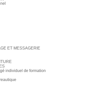
nnel
AGE ET MESSAGERIE
ITURE
ES
ngé individuel de formation
reautique