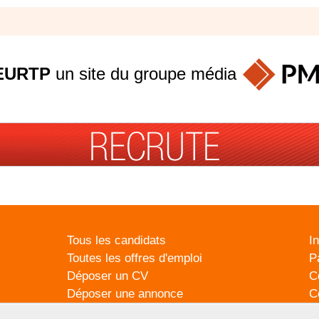
EURTP
un site du groupe
média
Tous les candidats
I
Toutes les offres d'emploi
P
Déposer un CV
C
Déposer une annonce
C
Témoignages utilisateurs
P