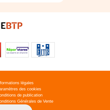
nformations légales
aramètres des cookies
onditions de publication
onditions Générales de Vente
lan du site