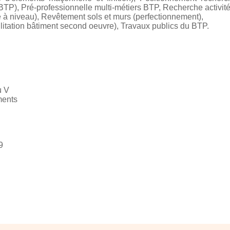
 BTP), Pré-professionnelle multi-métiers BTP, Recherche activit
e à niveau), Revêtement sols et murs (perfectionnement),
ilitation bâtiment second oeuvre), Travaux publics du BTP.
u V
ments
9