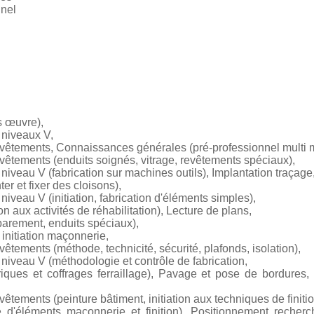
nnel
 œuvre),
niveaux V,
evêtements, Connaissances générales (pré-professionnel multi 
vêtements (enduits soignés, vitrage, revêtements spéciaux),
eau V (fabrication sur machines outils), Implantation traçage
er et fixer des cloisons),
eau V (initiation, fabrication d'éléments simples),
ion aux activités de réhabilitation), Lecture de plans,
rement, enduits spéciaux),
nitiation maçonnerie,
êtements (méthode, technicité, sécurité, plafonds, isolation),
veau V (méthodologie et contrôle de fabrication,
ues et coffrages ferraillage), Pavage et pose de bordures
êtements (peinture bâtiment, initiation aux techniques de finitio
 d'éléments maçonnerie et finition), Positionnement recherch