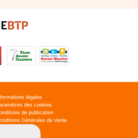
nformations légales
aramètres des cookies
onditions de publication
onditions Générales de Vente
lan du site