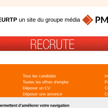
EURTP
un site du groupe
média
Tous les candidats
I
Toutes les offres d'emploi
P
Déposer un CV
C
Déposer une annonce
C
Témoignages utilisateurs
P
ermettent d'améliorer votre navigation