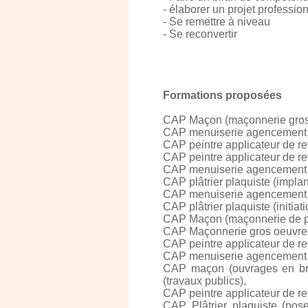
- élaborer un projet professio
- Se remettre à niveau
- Se reconvertir
Formations proposées
CAP Maçon (maçonnerie gros
CAP menuiserie agencement 
CAP peintre applicateur de r
CAP peintre applicateur de re
CAP menuiserie agencement niv
CAP plâtrier plaquiste (implant
CAP menuiserie agencement niv
CAP plâtrier plaquiste (initiat
CAP Maçon (maçonnerie de pa
CAP Maçonnerie gros oeuvre i
CAP peintre applicateur de rev
CAP menuiserie agencement ni
CAP maçon (ouvrages en briq
(travaux publics),
CAP peintre applicateur de rev
CAP Plâtrier plaquiste (pose