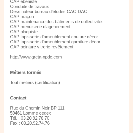
CAP ébéniste
Conduite de travaux
Dessinateur bureau d’études CAO DAO
CAP maçon
CAP maintenance des bâtiments de collectivités
CAP menuiserie d’agencement
CAP plaquiste
CAP tapisserie d’ameublement couture décor
CAP tapisserie d’ameublement garniture décor
CAP peinture vitrerie revêtement
http://www.greta-npdc.com
Métiers formés
Tout métiers (certification)
Contact
Rue du Chemin Noir BP 111
59461 Lomme cedex
Tél. : 03.20.92.78.70
Fax : 03.20.92.74.76