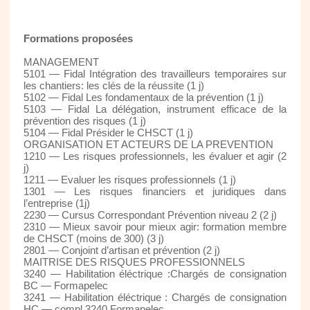
Formations proposées
MANAGEMENT
5101 — Fidal Intégration des travailleurs temporaires sur
les chantiers: les clés de la réussite (1 j)
5102 — Fidal Les fondamentaux de la prévention (1 j)
5103 — Fidal La délégation, instrument efficace de la
prévention des risques (1 j)
5104 — Fidal Présider le CHSCT (1 j)
ORGANISATION ET ACTEURS DE LA PREVENTION
1210 — Les risques professionnels, les évaluer et agir (2
j)
1211 — Evaluer les risques professionnels (1 j)
1301 — Les risques financiers et juridiques dans
l’entreprise (1j)
2230 — Cursus Correspondant Prévention niveau 2 (2 j)
2310 — Mieux savoir pour mieux agir: formation membre
de CHSCT (moins de 300) (3 j)
2801 — Conjoint d’artisan et prévention (2 j)
MAITRISE DES RISQUES PROFESSIONNELS
3240 — Habilitation éléctrique :Chargés de consignation
BC — Formapelec
3241 — Habilitation éléctrique : Chargés de consignation
HC — compl.3240 Formapelec