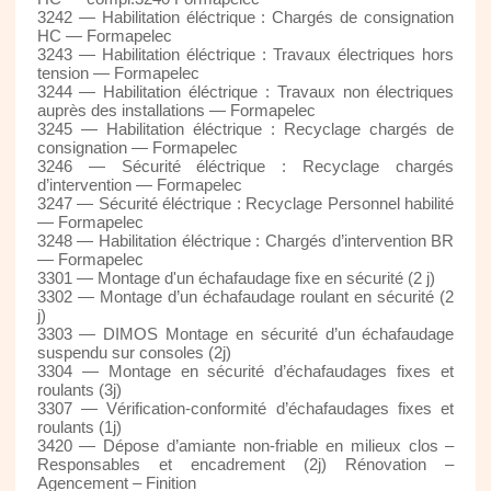
3242 — Habilitation éléctrique : Chargés de consignation
HC — Formapelec
3243 — Habilitation éléctrique : Travaux électriques hors
tension — Formapelec
3244 — Habilitation éléctrique : Travaux non électriques
auprès des installations — Formapelec
3245 — Habilitation éléctrique : Recyclage chargés de
consignation — Formapelec
3246 — Sécurité éléctrique : Recyclage chargés
d’intervention — Formapelec
3247 — Sécurité éléctrique : Recyclage Personnel habilité
— Formapelec
3248 — Habilitation éléctrique : Chargés d’intervention BR
— Formapelec
3301 — Montage d'un échafaudage fixe en sécurité (2 j)
3302 — Montage d’un échafaudage roulant en sécurité (2
j)
3303 — DIMOS Montage en sécurité d’un échafaudage
suspendu sur consoles (2j)
3304 — Montage en sécurité d’échafaudages fixes et
roulants (3j)
3307 — Vérification-conformité d’échafaudages fixes et
roulants (1j)
3420 — Dépose d’amiante non-friable en milieux clos –
Responsables et encadrement (2j) Rénovation –
Agencement – Finition