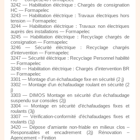
3242 — Habilitation éléctrique : Chargés de consignation
HC — Formapelec
3243 — Habilitation éléctrique : Travaux électriques hors
tension — Formapelec
3244 — Habilitation éléctrique : Travaux non électriques
auprès des installations — Formapelec
3245 — Habilitation éléctrique : Recyclage chargés de
consignation — Formapelec
3246 — Sécurité éléctrique : Recyclage chargés
d’intervention — Formapelec
3247 — Sécurité éléctrique : Recyclage Personnel habilité
— Formapelec
3248 — Habilitation éléctrique : Chargés d’intervention BR
— Formapelec
3301 — Montage d'un échafaudage fixe en sécurité (2 j)
3302 — Montage d’un échafaudage roulant en sécurité (2
j)
3303 — DIMOS Montage en sécurité d’un échafaudage
suspendu sur consoles (2j)
3304 — Montage en sécurité d’échafaudages fixes et
roulants (3j)
3307 — Vérification-conformité d’échafaudages fixes et
roulants (1j)
3420 — Dépose d’amiante non-friable en milieux clos –
Responsables et encadrement (2j) Rénovation –
Agencement – Finition