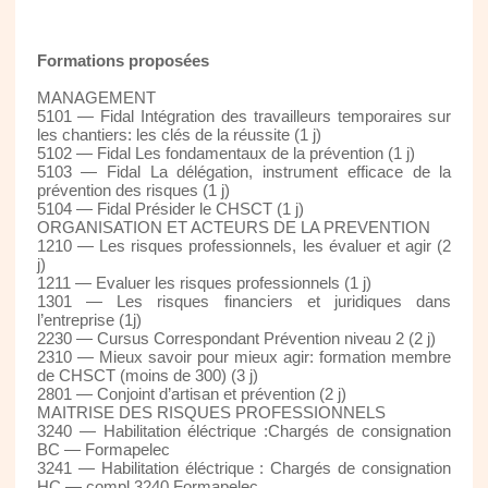
Formations proposées
MANAGEMENT
5101 — Fidal Intégration des travailleurs temporaires sur
les chantiers: les clés de la réussite (1 j)
5102 — Fidal Les fondamentaux de la prévention (1 j)
5103 — Fidal La délégation, instrument efficace de la
prévention des risques (1 j)
5104 — Fidal Présider le CHSCT (1 j)
ORGANISATION ET ACTEURS DE LA PREVENTION
1210 — Les risques professionnels, les évaluer et agir (2
j)
1211 — Evaluer les risques professionnels (1 j)
1301 — Les risques financiers et juridiques dans
l’entreprise (1j)
2230 — Cursus Correspondant Prévention niveau 2 (2 j)
2310 — Mieux savoir pour mieux agir: formation membre
de CHSCT (moins de 300) (3 j)
2801 — Conjoint d’artisan et prévention (2 j)
MAITRISE DES RISQUES PROFESSIONNELS
3240 — Habilitation éléctrique :Chargés de consignation
BC — Formapelec
3241 — Habilitation éléctrique : Chargés de consignation
HC — compl.3240 Formapelec