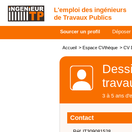
L'emploi des ingénieurs
de Travaux Publics
Sourcer un profil
Déposer
Accueil
>
Espace CVthèque
>
CV D
Dessi
trava
3 à 5 ans d'
Contact
Réf. IT309081528