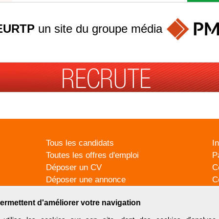
EURTP
un site du groupe
média
Tous les candidats
I
Toutes les offres d'emploi
P
Déposer un CV
C
Déposer une annonce
C
Témoignages utilisateurs
P
ermettent d'améliorer votre navigation