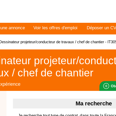
 une annonce
Voir les offres d'emploi
Déposer un C
essinateur projeteur/conducteur de travaux / chef de chantier - IT3
nateur projeteur/conduc
ux / chef de chantier
expérience
Ob
Ma recherche
Je recherche tout type de contrat, dans toute la Franc