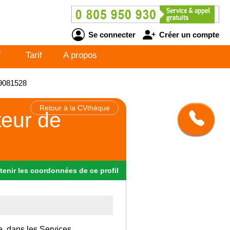
Se connecter
Créer un compte
V
Tarif
A propos
09081528
Retour à la CVthèque
teur de
tenir
les
coordonnées
de ce profil
e, dans les Services