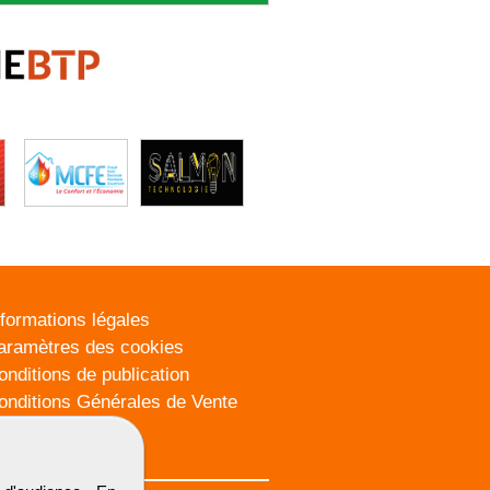
nformations légales
aramètres des cookies
onditions de publication
onditions Générales de Vente
lan du site