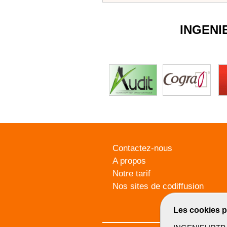
INGENI
Contactez-nous
A propos
Notre tarif
Nos sites de codiffusion
Les cookies p