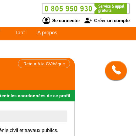
Se connecter
Créer un compte
V
Tarif
A propos
Retour à la CVthèque
tenir
les
coordonnées
de ce profil
ie civil et travaux publics.