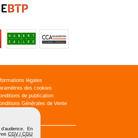
nformations légales
aramètres des cookies
onditions de publication
onditions Générales de Vente
lan du site
d'audience. En
 nos
CGV / CGU