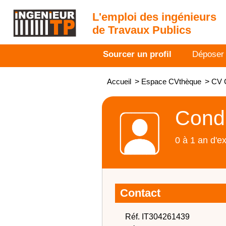
L'emploi des ingénieurs
de Travaux Publics
Sourcer un profil
Déposer
Accueil
>
Espace CVthèque
>
CV C
Condu
0 à 1 an d'e
Contact
Réf. IT304261439