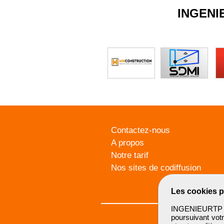
INGENI
Contactez-nous
A propos
Notre tarif
Nos sites de codiffusion
Les cookies p
INGENIEURTP u
poursuivant votr