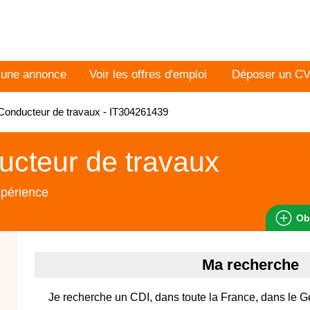
 une annonce
Voir les offres d'emploi
Déposer un C
onducteur de travaux - IT304261439
cteur de travaux
xpérience
Ob
Ma recherche
Je recherche un CDI, dans toute la France, dans le Gén