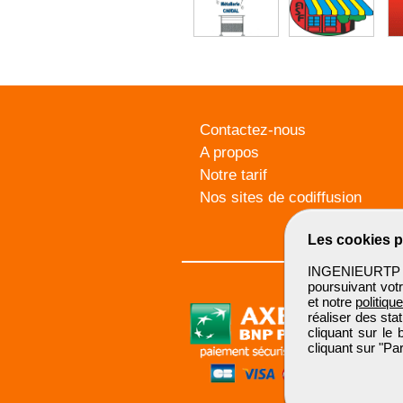
Contactez-nous
A propos
Notre tarif
Nos sites de codiffusion
Les cookies p
INGENIEURTP u
poursuivant votr
et notre
politiqu
réaliser des sta
cliquant sur le
cliquant sur "P