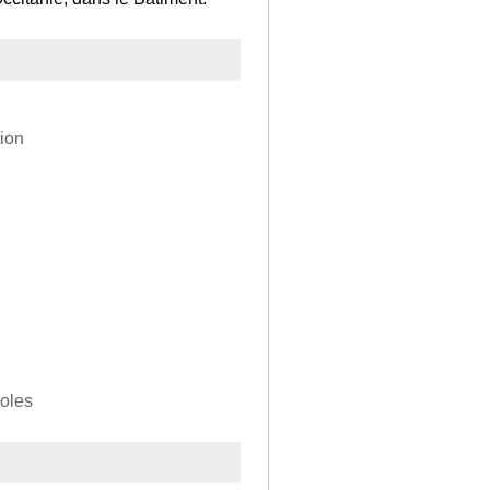
ion
coles