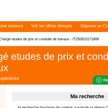
 une annonce
Voir les offres d'emploi
Déposer un C
hargé etudes de prix et conduite de travaux - IT250810171808
é etudes de prix et cond
ux
expérience
Ob
Ma recherche
Je recherche tout type de contrat, sur toute la région 