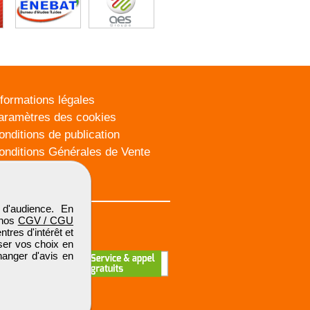
nformations légales
aramètres des cookies
onditions de publication
onditions Générales de Vente
lan du site
d'audience. En
 nos
CGV / CGU
res d'intérêt et
iser vos choix en
hanger d'avis en