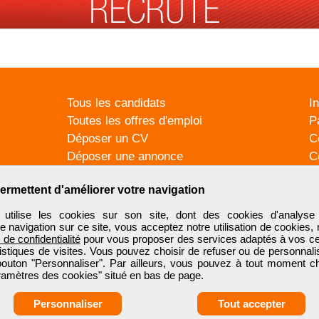
Tous les candidats
I
Toutes les offres d'emploi
P
Déposer un CV
C
Déposer une annonce
C
Témoignages utilisateurs
P
ermettent d'améliorer votre navigation
tilise les cookies sur son site, dont des cookies d'analyse 
e navigation sur ce site, vous acceptez notre utilisation de cookies,
e de confidentialité
pour vous proposer des services adaptés à vos cent
tistiques de visites. Vous pouvez choisir de refuser ou de personnal
 bouton "Personnaliser". Par ailleurs, vous pouvez à tout moment c
aramètres des cookies" situé en bas de page.
Personnaliser
Tout accepter