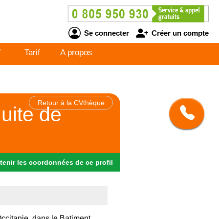
Se connecter
Créer un compte
V
Tarif
A propos
Retour à la CVthèque
uite de
tenir
les
coordonnées
de ce profil
Occitanie, dans le Batiment.