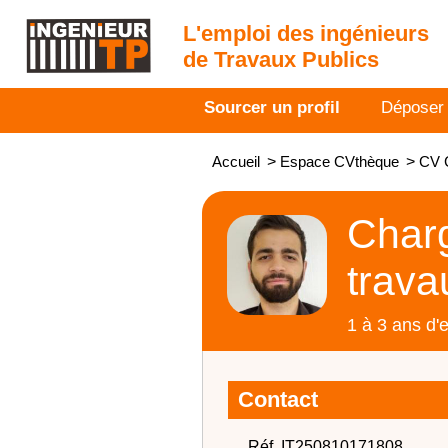
L'emploi des ingénieurs
de Travaux Publics
Sourcer un profil
Déposer
Accueil
>
Espace CVthèque
>
CV C
Charg
trava
1 à 3 ans d'
Contact
Réf. IT250810171808