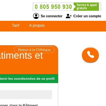
Se connecter
Créer un compte
V
Tarif
A propos
Retour à la CVthèque
timents et
tenir
les
coordonnées
de ce profil
anger, dans le Bâtiment.