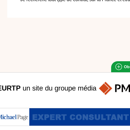
Obt
EURTP
un site du groupe
média