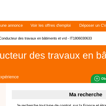
 une annonce
Voir les offres d'emploi
Déposer un C
onducteur des travaux en bâtiments et vrd - IT1806030633
cteur des travaux en bâ
expérience
Ob
Ma recherche
Je recherche tout type de contrat, sur la France et étr