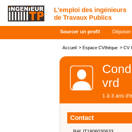
L'emploi des ingénieurs
de Travaux Publics
Sourcer un profil
Déposer
Accueil
>
Espace CVthèque
>
CV C
Condu
vrd
1 à 3 ans d'
Contact
Réf. IT1806030633