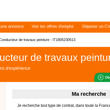
 une annonce
Voir les offres d'emploi
Déposer un C
onducteur de travaux peinture - IT1805230513
cteur de travaux peintu
ns d'expérience
Ob
Ma recherche
Je recherche tout type de contrat, dans toute la Franc