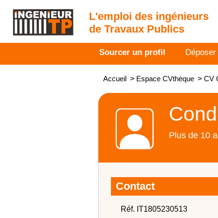
L'emploi des ingénieurs
de Travaux Publics
Sourcer un profil
Déposer
Accueil
>
Espace CVthèque
>
CV C
Condu
Plus de 10 a
Contact
Réf. IT1805230513