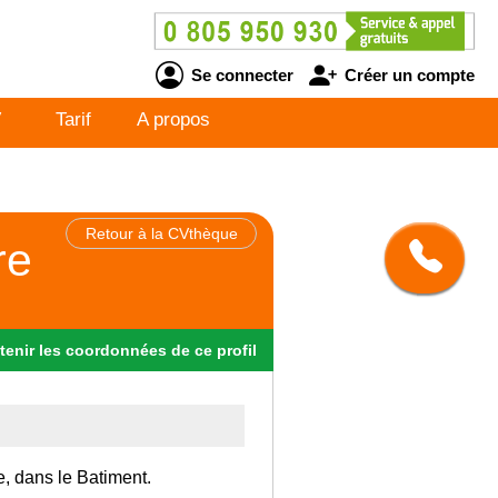
Se connecter
Créer un compte
V
Tarif
A propos
Retour à la CVthèque
re
tenir
les
coordonnées
de ce profil
e, dans le Batiment.