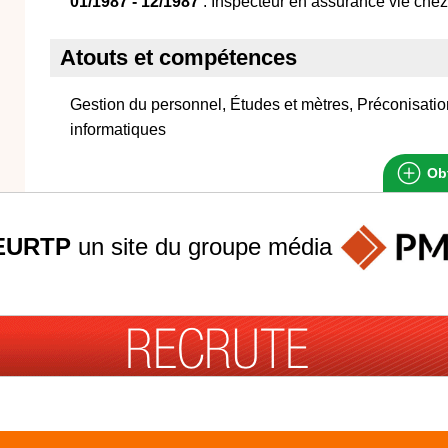
01/1987 - 12/1987
: Inspecteur en assurance vie chez
Atouts et compétences
Gestion du personnel, Études et mètres, Préconisation
informatiques
Obt
EURTP
un site du groupe
média