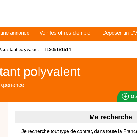
 une annonce
Voir les offres d'emploi
Déposer un C
ssistant polyvalent - IT1805181514
tant polyvalent
expérience
Ob
Ma recherche
Je recherche tout type de contrat, dans toute la Franc