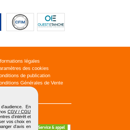
nformations légales
aramètres des cookies
onditions de publication
onditions Générales de Vente
lan du site
d'audience. En
 nos
CGV / CGU
res d'intérêt et
iser vos choix en
hanger d'avis en