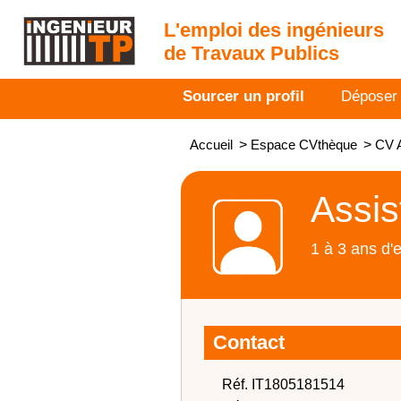
L'emploi des ingénieurs
de Travaux Publics
Sourcer un profil
Déposer
Accueil
>
Espace CVthèque
>
CV A
Assis
1 à 3 ans d'
Contact
Réf. IT1805181514