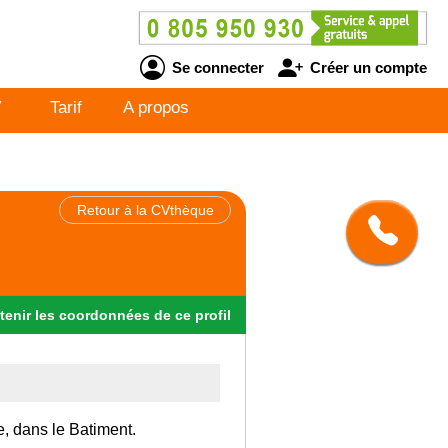
Se connecter
Créer un compte
V
Tarif
A propos
Retour à la CVthèque
tenir
les
coordonnées
de ce profil
e, dans le Batiment.