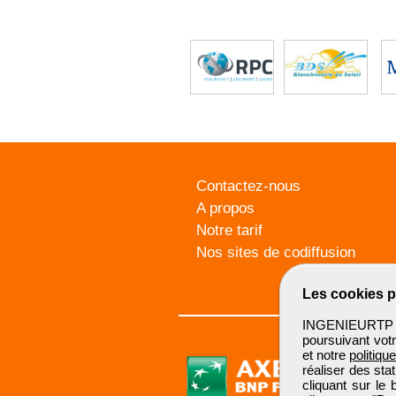
Contactez-nous
A propos
Notre tarif
Nos sites de codiffusion
Les cookies p
INGENIEURTP u
poursuivant votr
et notre
politiqu
réaliser des sta
cliquant sur le