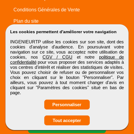
Conditions Générales de Vente
Plan du site
Les cookies permettent d'améliorer votre navigation
INGENIEURTP utilise les cookies sur son site, dont des
cookies d'analyse d'audience. En poursuivant votre
navigation sur ce site, vous acceptez notre utilisation de
cookies, nos
CGV / CGU
et notre
politique de
confidentialité
pour vous proposer des services adaptés à
vos centres d'intérêt et réaliser des statistiques de visites.
Vous pouvez choisir de refuser ou de personnaliser vos
choix en cliquant sur le bouton "Personnaliser". Par
ailleurs, vous pouvez à tout moment changer d'avis en
cliquant sur "Paramètres des cookies" situé en bas de
page.
Personnaliser
Obtenir ses
Tout accepter
coordonnées
INGENIEURTP
Tous droits réservés © 1999 - 2026