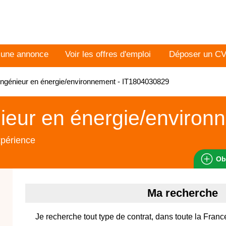
 une annonce
Voir les offres d'emploi
Déposer un C
ngénieur en énergie/environnement - IT1804030829
ieur en énergie/environ
xpérience
Ob
Ma recherche
Je recherche tout type de contrat, dans toute la Franc