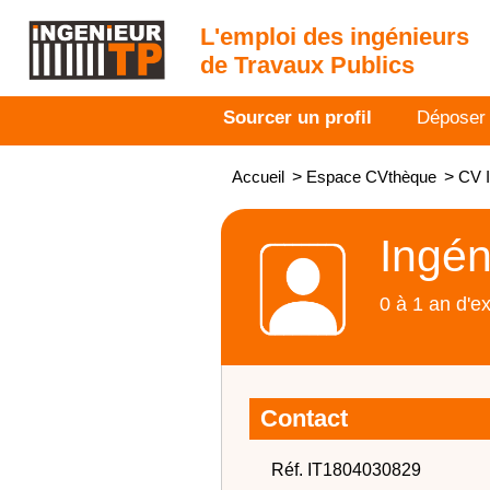
L'emploi des ingénieurs
de Travaux Publics
Sourcer un profil
Déposer
Accueil
>
Espace CVthèque
>
CV I
Ingén
0 à 1 an d'e
Contact
Réf. IT1804030829