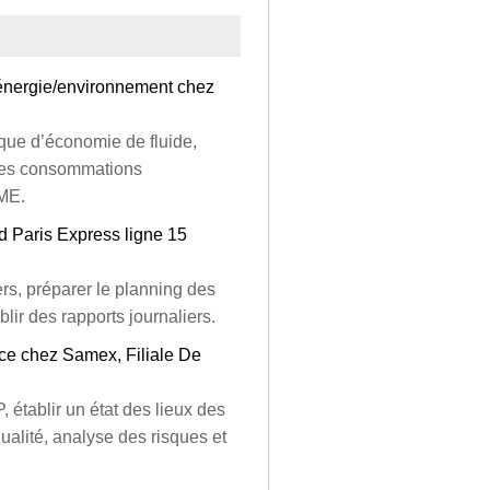
t énergie/environnement chez
ique d’économie de fluide,
i des consommations
EME.
nd Paris Express ligne 15
ers, préparer le planning des
lir des rapports journaliers.
ce chez Samex, Filiale De
établir un état des lieux des
alité, analyse des risques et