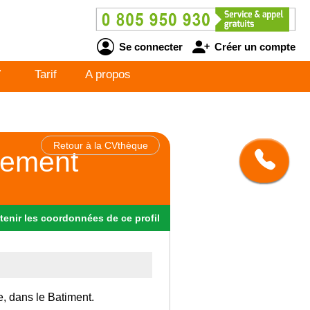
Se connecter
Créer un compte
V
Tarif
A propos
Retour à la CVthèque
nement
tenir
les
coordonnées
de ce profil
e, dans le Batiment.