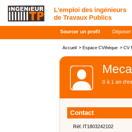
L'emploi des ingénieurs
de Travaux Publics
Sourcer un profil
Déposer
Accueil
>
Espace CVthèque
>
CV M
Mecan
0 à 1 an d'e
Contact
Réf. IT1803242102