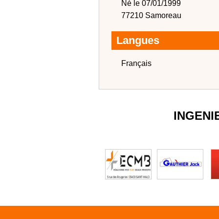
Né le 07/01/1999
77210 Samoreau
Langues
Français
INGENI