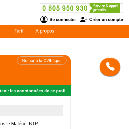
Se connecter
Créer un compte
V
Tarif
A propos
Retour à la CVthèque
tenir
les
coordonnées
de ce profil
ans le Matériel BTP.