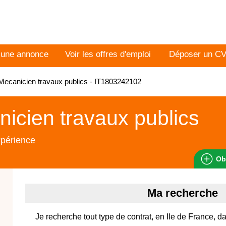
 une annonce
Voir les offres d'emploi
Déposer un C
ecanicien travaux publics - IT1803242102
icien travaux publics
xpérience
Ob
Ma recherche
Je recherche tout type de contrat, en Ile de France, d