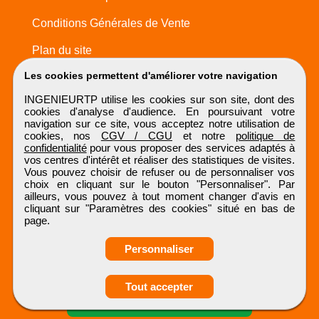
Conditions Générales de Vente
Plan du site
Les cookies permettent d'améliorer votre navigation
INGENIEURTP utilise les cookies sur son site, dont des
cookies d'analyse d'audience. En poursuivant votre
navigation sur ce site, vous acceptez notre utilisation de
cookies, nos
CGV / CGU
et notre
politique de
confidentialité
pour vous proposer des services adaptés à
vos centres d'intérêt et réaliser des statistiques de visites.
Vous pouvez choisir de refuser ou de personnaliser vos
choix en cliquant sur le bouton "Personnaliser". Par
ailleurs, vous pouvez à tout moment changer d'avis en
cliquant sur "Paramètres des cookies" situé en bas de
page.
Personnaliser
Obtenir ses
Tout accepter
coordonnées
INGENIEURTP
Tous droits réservés © 1999 - 2026