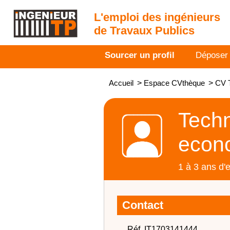
L'emploi des ingénieurs
de Travaux Publics
Sourcer un profil
Déposer
Accueil
>
Espace CVthèque
>
CV T
Techn
econo
1 à 3 ans d'
Contact
Réf. IT1703141444