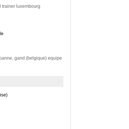
al trainer luxembourg
le
, roanne, gand (belgique) equipe
ise)