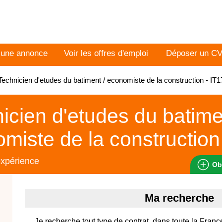
 une annonce
Voir les offres d'emploi
Déposer un C
echnicien d'etudes du batiment / economiste de la construction - I
icien d'etudes du batime
miste de la construction
expérience
Ob
Ma recherche
Je recherche tout type de contrat, dans toute la Franc