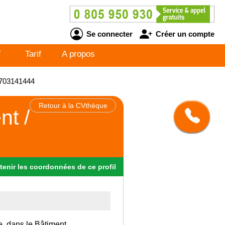
Se connecter
Créer un compte
V
Tarif
A propos
T1703141444
Retour à la CVthèque
nt /
tenir
les
coordonnées
de ce profil
e, dans le Bâtiment.