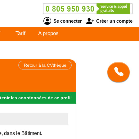
Se connecter
Créer un compte
V
Tarif
A propos
Retour à la CVthèque
tenir
les
coordonnées
de ce profil
e, dans le Bâtiment.