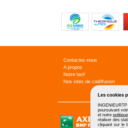
Contactez-nous
A propos
Notre tarif
Nos sites de codiffusion
Les cookies p
INGENIEURTP u
poursuivant votr
et notre
politiqu
réaliser des sta
cliquant sur le