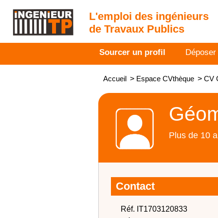
L'emploi des ingénieurs
de Travaux Publics
Sourcer un profil
Déposer
Accueil
>
Espace CVthèque
>
CV 
Géom
Plus de 10 a
Contact
Réf. IT1703120833