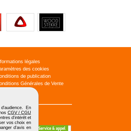
nformations légales
aramètres des cookies
onditions de publication
onditions Générales de Vente
lan du site
d'audience. En
 nos
CGV / CGU
res d'intérêt et
iser vos choix en
hanger d'avis en