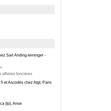
hez Sarl Anding-leininger -
n
s affaires foncières
 5 et Ascodès chez Atgt, Paris
ca (tp), Anse