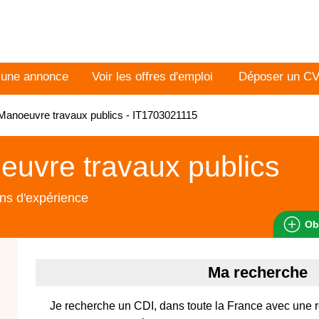
 une annonce
Voir les offres d'emploi
Déposer un C
anoeuvre travaux publics - IT1703021115
uvre travaux publics
ns d'expérience
Ob
Ma recherche
Je recherche un CDI, dans toute la France avec une 