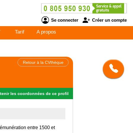
Se connecter
Créer un compte
V
Tarif
A propos
Retour à la CVthèque
tenir
les
coordonnées
de ce profil
rémunération entre 1500 et