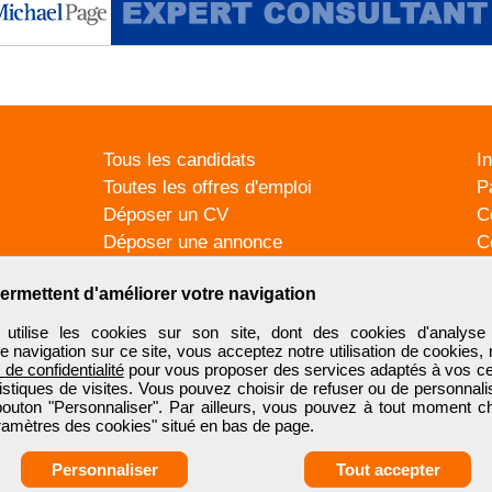
Tous les candidats
I
Toutes les offres d'emploi
P
Déposer un CV
C
Déposer une annonce
C
Témoignages utilisateurs
P
ermettent d'améliorer votre navigation
tilise les cookies sur son site, dont des cookies d'analyse 
e navigation sur ce site, vous acceptez notre utilisation de cookies,
e de confidentialité
pour vous proposer des services adaptés à vos cent
tistiques de visites. Vous pouvez choisir de refuser ou de personnal
 bouton "Personnaliser". Par ailleurs, vous pouvez à tout moment c
aramètres des cookies" situé en bas de page.
Personnaliser
Tout accepter