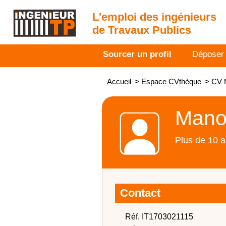
L'emploi des ingénieurs
de Travaux Publics
Sourcer un profil
Déposer
Accueil
>
Espace CVthèque
>
CV M
Manoe
Plus de 10 a
Contact
Réf. IT1703021115