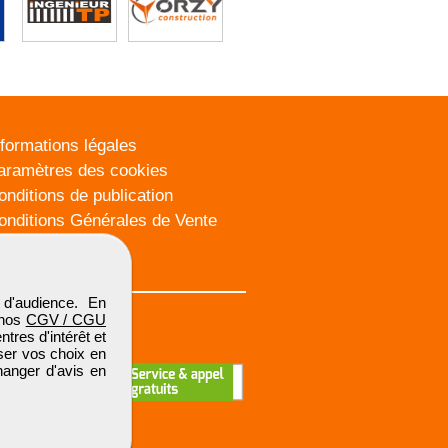
nformations légales
aramètres des cookies
onditions de publication
onditions Générales de Vente
lan du site
d'audience. En
 nos
CGV / CGU
res d'intérêt et
iser vos choix en
hanger d'avis en