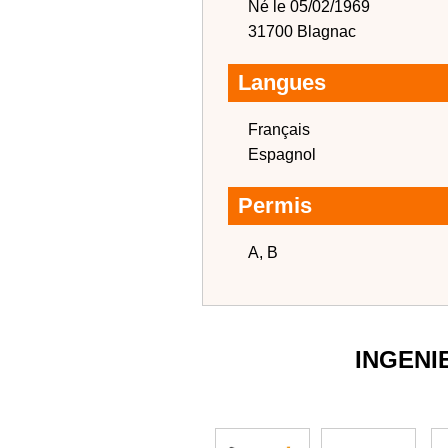
Né le 05/02/1969
31700 Blagnac
Langues
Français
Espagnol
Permis
A, B
INGENI