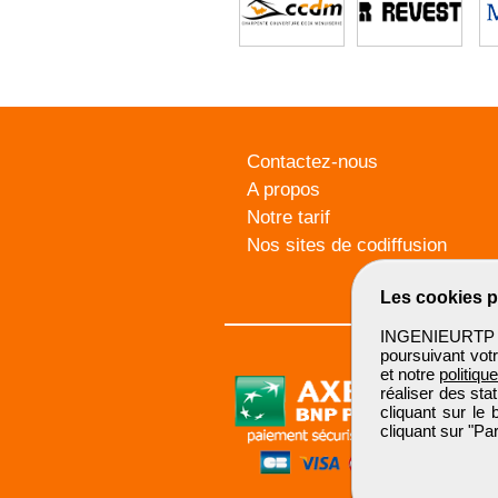
Contactez-nous
A propos
Notre tarif
Nos sites de codiffusion
Les cookies p
INGENIEURTP u
poursuivant votr
et notre
politiqu
réaliser des sta
cliquant sur le
cliquant sur "P