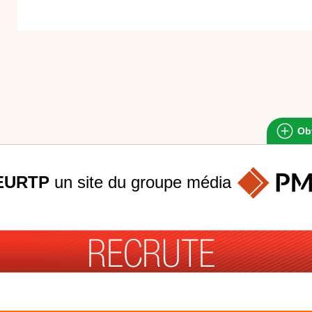
Obt
EURTP
un site du groupe
média