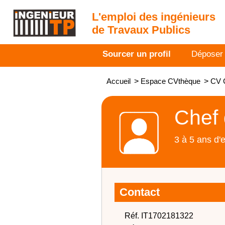
L'emploi des ingénieurs
de Travaux Publics
Sourcer un profil
Déposer
Accueil
>
Espace CVthèque
>
CV C
Chef 
3 à 5 ans d'
Contact
Réf. IT1702181322