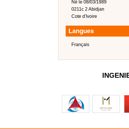
Né le 08/03/1989
0211c 2 Abidjan
Cote d'Ivoire
Langues
Français
INGENI