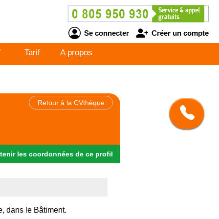
Se connecter
Créer un compte
V
Tarif
A propos
Retour à la CVthèque
tenir
les
coordonnées
de ce profil
e, dans le Bâtiment.