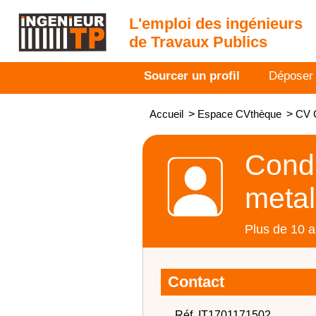
L'emploi des ingénieurs
de Travaux Publics
Sourcer un profil
Déposer
Accueil
>
Espace CVthèque
>
CV C
Condu
metal
Plus de 10 a
Contact
Réf. IT1701171502