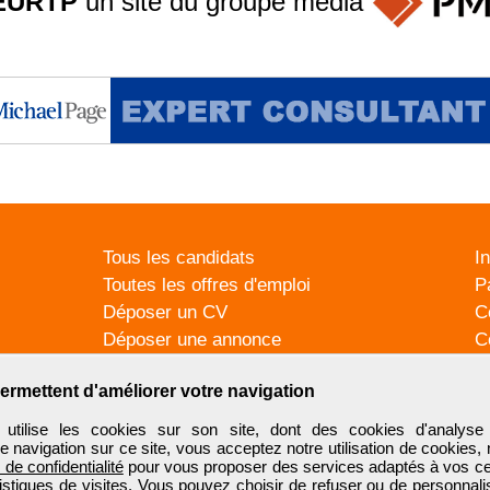
EURTP
un site du groupe
média
Tous les candidats
I
Toutes les offres d'emploi
P
Déposer un CV
C
Déposer une annonce
C
Témoignages utilisateurs
P
ermettent d'améliorer votre navigation
tilise les cookies sur son site, dont des cookies d'analyse 
e navigation sur ce site, vous acceptez notre utilisation de cookies,
e de confidentialité
pour vous proposer des services adaptés à vos cent
tistiques de visites. Vous pouvez choisir de refuser ou de personnal