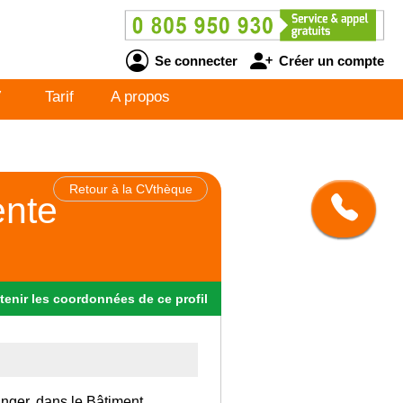
Se connecter
Créer un compte
V
Tarif
A propos
Retour à la CVthèque
ente
tenir
les
coordonnées
de ce profil
anger, dans le Bâtiment.