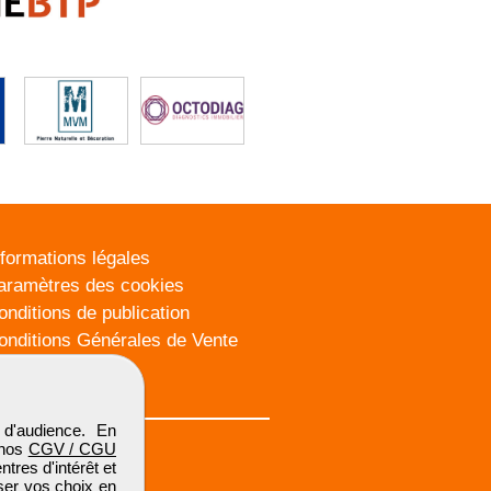
nformations légales
aramètres des cookies
onditions de publication
onditions Générales de Vente
lan du site
d'audience. En
 nos
CGV / CGU
res d'intérêt et
iser vos choix en