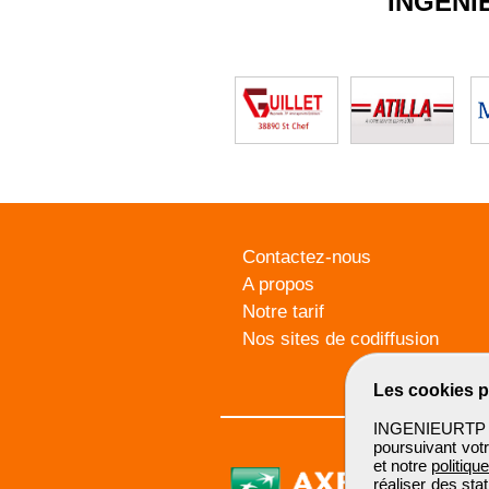
INGENI
Contactez-nous
A propos
Notre tarif
Nos sites de codiffusion
Les cookies p
INGENIEURTP u
poursuivant votr
et notre
politiqu
réaliser des sta