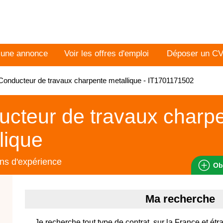
 une annonce
Voir les offres d'emploi
Déposer un C
onducteur de travaux charpente metallique - IT1701171502
cteur de travaux charp
lique
ns d'expérience
Ob
Ma recherche
Je recherche tout type de contrat, sur la France et étr