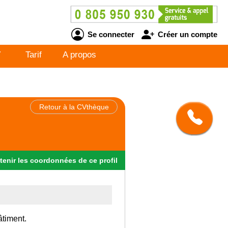
Se connecter
Créer un compte
V
Tarif
A propos
Retour à la CVthèque
tenir
les
coordonnées
de ce profil
âtiment.