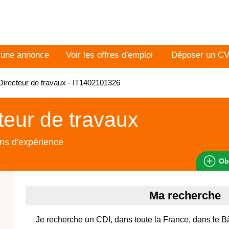
 une annonce
Voir les offres d'emploi
Déposer un C
irecteur de travaux - IT1402101326
teur de travaux
ns d'expérience
Ob
Ma recherche
Je recherche un CDI, dans toute la France, dans le B