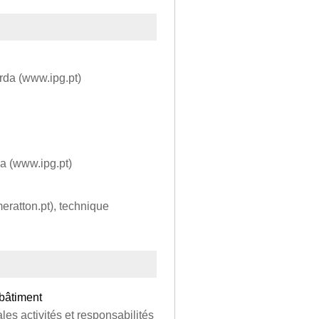
rda (www.ipg.pt)
da (www.ipg.pt)
ratton.pt), technique
 bâtiment
les activités et responsabilités