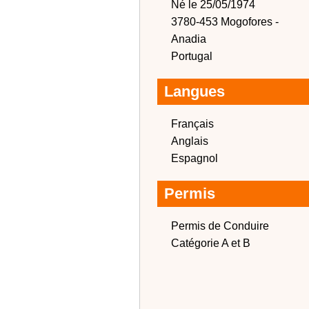
Né le 25/05/1974
3780-453 Mogofores -
Anadia
Portugal
Langues
Français
Anglais
Espagnol
Permis
Permis de Conduire
Catégorie A et B