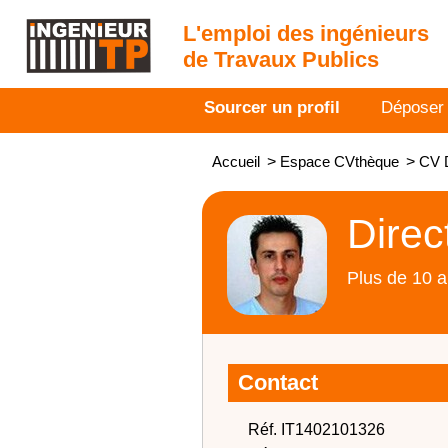
L'emploi des ingénieurs
de Travaux Publics
Sourcer un profil
Déposer
Accueil
>
Espace CVthèque
>
CV D
Direc
Plus de 10 a
Contact
Réf. IT1402101326