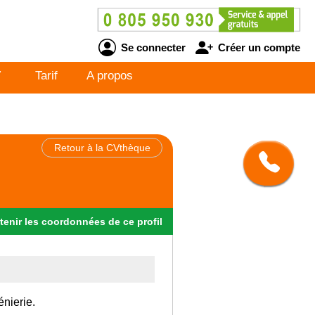
Se connecter
Créer un compte
V
Tarif
A propos
Retour à la CVthèque
tenir
les
coordonnées
de ce profil
énierie.