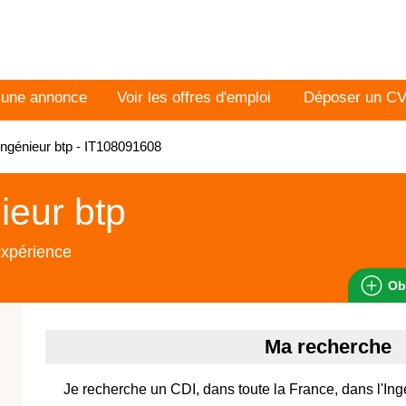
 une annonce
Voir les offres d'emploi
Déposer un C
ngénieur btp - IT108091608
ieur btp
expérience
Ob
Ma recherche
Je recherche un CDI, dans toute la France, dans l'Ing