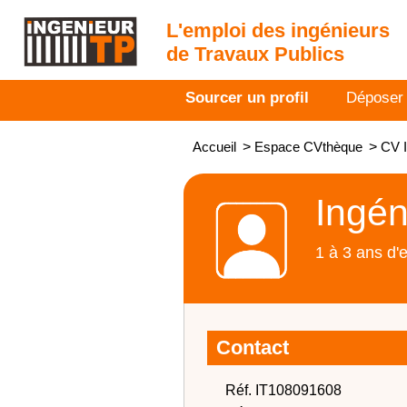
L'emploi des ingénieurs
de Travaux Publics
Sourcer un profil
Déposer
Accueil
>
Espace CVthèque
>
CV I
Ingén
1 à 3 ans d'
Contact
Réf. IT108091608