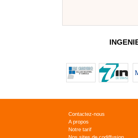
INGENI
Contactez-nous
A propos
Notre tarif
Nos sites de codiffusion