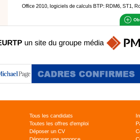
Office 2010, logiciels de calculs BTP: RDM6, ST1, R
Obt
EURTP
un site du groupe
média
Tous les candidats
I
Toutes les offres d'emploi
P
Déposer un CV
C
Déposer une annonce
C